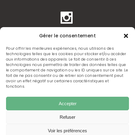
Mentions légales
Gérer le consentement
Politique de cookies
Pour offrir les meilleures expériences, nous utilisons des
technologies telles que les cookies pour stocker et/ou accéder
aux informations des appareils. Le fait de consentir à ces
technologies nous permettra de traiter des données telles que
Adresse Le Ry Izella - 29100 KERLAZ
le comportement de navigation ou les ID uniques sur ce site. Le
Téléphone : +33 (0)6 64 31 37 24
fait de ne pas consentir ou de retirer son consentement peut
avoir un effet négatif sur certaines caractéristiques et
fonctions.
Accepter
Refuser
© © 2025
Ys Investissements - Internet
Quimper
, Reproduction interdite
Voir les préférences