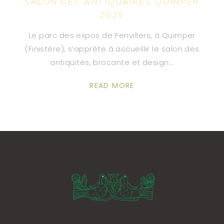
SALON DES ANTIQUAIRES QUIMPER
2025
Le parc des expos de Penvillers, à Quimper
(Finistère), s’apprête à accueillir le salon des
antiquités, brocante et design
READ MORE