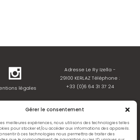
Adresse Le Ry Izella -
29100 KERLAZ Téléphone :
+33 (0)6 64 31 37 24
entions légales
itique de cookies
Gérer le consentement
 les meilleures expériences, nous utilisons des technologies telles
okies pour stocker et/ou accéder aux informations des appareils.
 consentir à ces technologies nous permettra de traiter des
lles que le comportement de navigation ou les ID uniques sur