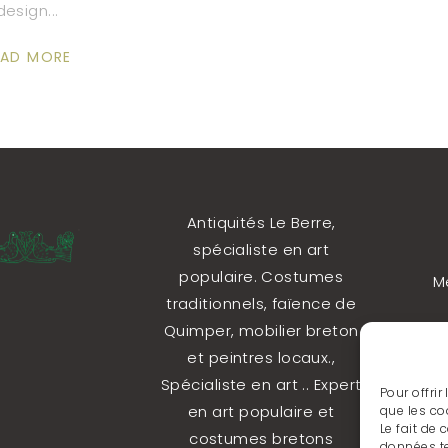
design
EAD MORE
Antiquités Le Berre,
spécialiste en art
populaire. Costumes
M
traditionnels, faïence de
Pol
Quimper, mobilier breton
et peintres locaux.,
Spécialiste en art .. Expert
Pour offrir
en art populaire et
que les co
Le fait de
costumes bretons
données te