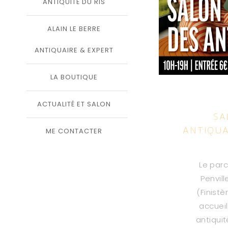
ANTIQUITÉ DU RIS
ALAIN LE BERRE
ANTIQUAIRE & EXPERT
LA BOUTIQUE
ACTUALITÉ ET SALON
SA
ANTIQUA
ME CONTACTER
Le par
Penvil
(Finistè
accueil
antiquit