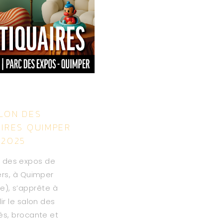
LON DES
IRES QUIMPER
2025
c des expos de
lers, à Quimper
re), s’apprête à
lir le salon des
és, brocante et